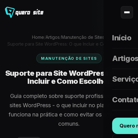
Início
Home
/
Artigos
/
Manutenção de Sites
/
Suporte para Site WordPress: O que Incluir e Como Escolher
Artigo
MANUTENÇÃO DE SITES
Suporte para Site WordPress: O que
Serviç
Incluir e Como Escolher
Guia completo sobre suporte profissional para
Contat
sites WordPress - o que incluir no plano, como
funciona na prática e como evitar os erros mais
comuns.
Quero m