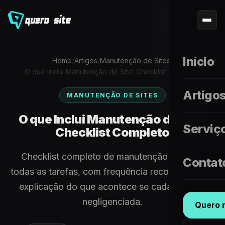
Início
Home
/
Artigos
/
Manutenção de Sites
/
O que Inclui Manutenção de Site: Checklist Completo
Artigo
MANUTENÇÃO DE SITES
O que Inclui Manutenção de Site:
Serviç
Checklist Completo
Checklist completo de manutenção de site -
Contat
todas as tarefas, com frequência recomendada e
explicação do que acontece se cada uma for
negligenciada.
Quero m