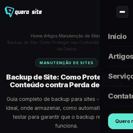
Início
Home
/
Artigos
/
Manutenção de Sites
/
Backup de Site: Como Proteger seu Conteúdo contra Perda
de Dados
Artigo
MANUTENÇÃO DE SITES
Serviç
Backup de Site: Como Proteger seu
Conteúdo contra Perda de Dados
Contat
Guia completo de backup para sites - frequência
ideal, onde armazenar, como automatizar e como
testar para garantir que o backup realmente
Quero m
funciona.