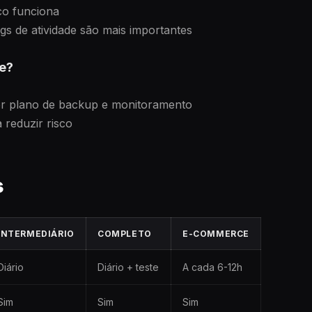
co funciona
gs de atividade são mais importantes
pe?
ter plano de backup e monitoramento
reduzir risco
s
INTERMEDIÁRIO
COMPLETO
E-COMMERCE
Diário
Diário + teste
A cada 6-12h
Sim
Sim
Sim