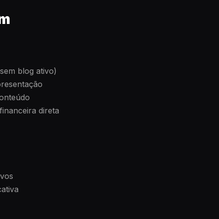
em
 sem blog ativo)
presentação
conteúdo
inanceira direta
ivos
ativa