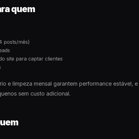
para quem
4 posts/mês)
leads
 site para captar clientes
s
io e limpeza mensal garantem performance estável, e
quenos sem custo adicional.
quem