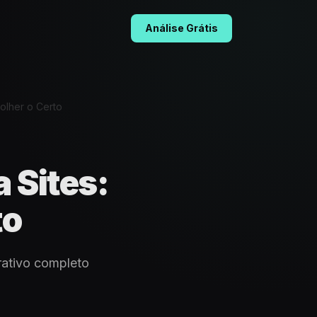
Análise Grátis
olher o Certo
 Sites:
to
rativo completo