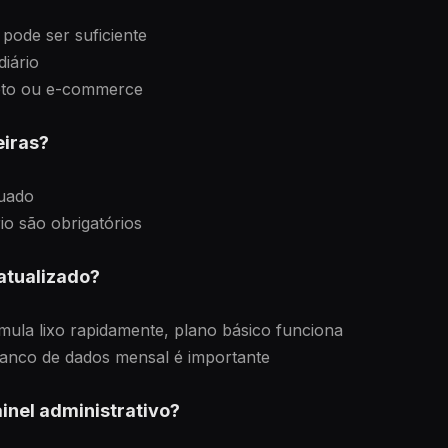
pode ser suficiente
iário
leto ou e-commerce
eiras?
uado
io são obrigatórios
atualizado?
la lixo rapidamente, plano básico funciona
anco de dados mensal é importante
inel administrativo?