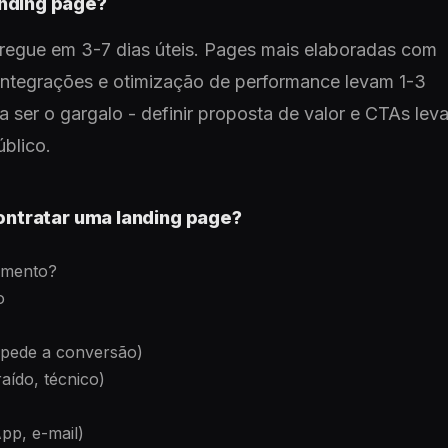
anding page?
regue em 3-7 dias úteis. Pages mais elaboradas com
 integrações e otimização de performance levam 1-3
 ser o gargalo - definir proposta de valor e CTAs lev
blico.
contratar uma landing page?
damento?
o
impede a conversão)
ído, técnico)
pp, e-mail)