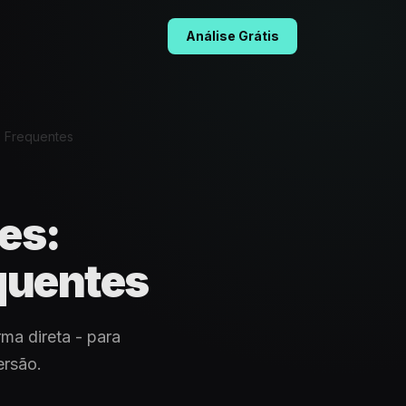
Análise Grátis
s Frequentes
es:
quentes
ma direta - para
ersão.