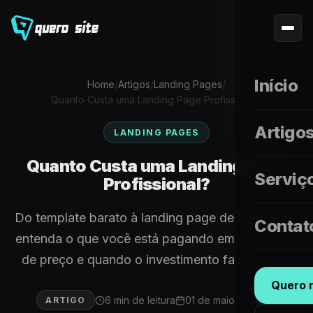
Início
Home
/
Artigos
/
Landing Pages
/
Quanto Custa uma Landing Page Profissional?
Artigo
LANDING PAGES
Quanto Custa uma Landing Page
Serviç
Profissional?
Do template barato à landing page de alto ticket:
Contat
entenda o que você está pagando em cada faixa
de preço e quando o investimento faz sentido.
Quero m
6 min de leitura
01 de maio de 2026
ARTIGO