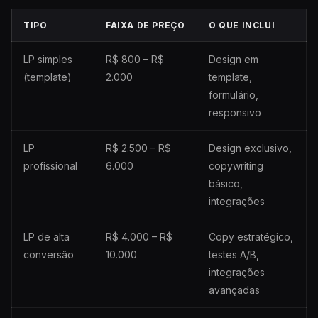
TIPO
FAIXA DE PREÇO
O QUE INCLUI
LP simples
R$ 800 – R$
Design em
(template)
2.000
template,
formulário,
responsivo
LP
R$ 2.500 – R$
Design exclusivo,
profissional
6.000
copywriting
básico,
integrações
LP de alta
R$ 4.000 – R$
Copy estratégico,
conversão
10.000
testes A/B,
integrações
avançadas