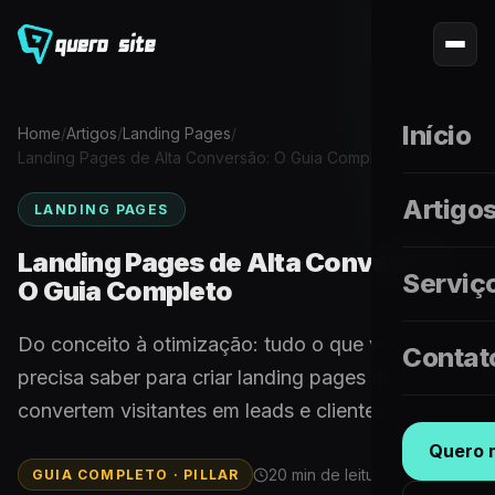
Início
Home
/
Artigos
/
Landing Pages
/
Landing Pages de Alta Conversão: O Guia Completo
Artigo
LANDING PAGES
Landing Pages de Alta Conversão:
Serviç
O Guia Completo
Do conceito à otimização: tudo o que você
Contat
precisa saber para criar landing pages que
convertem visitantes em leads e clientes.
Quero m
20 min de leitura
GUIA COMPLETO · PILLAR