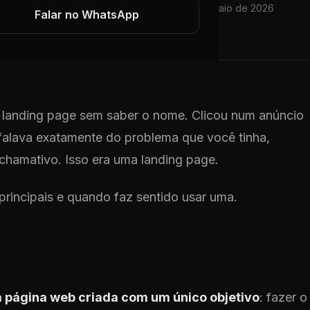
6 min de leitura
01 de maio de 2026
ARTIGO
Falar no WhatsApp
landing page sem saber o nome. Clicou num anúncio
 falava exatamente do problema que você tinha,
chamativo. Isso era uma landing page.
 principais e quando faz sentido usar uma.
 página web criada com um único objetivo
: fazer o