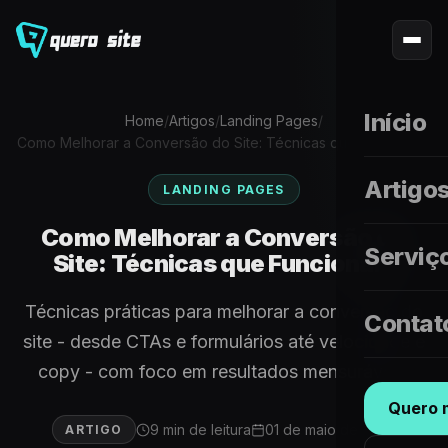
Início
Home
/
Artigos
/
Landing Pages
/
Como Melhorar a Conversão do Site: Técnicas que Funcionam
Artigo
LANDING PAGES
Como Melhorar a Conversão do
Serviç
Site: Técnicas que Funcionam
Técnicas práticas para melhorar a conversão do
Contat
site - desde CTAs e formulários até velocidade e
copy - com foco em resultados mensuráveis.
Quero m
9 min de leitura
01 de maio de 2026
ARTIGO