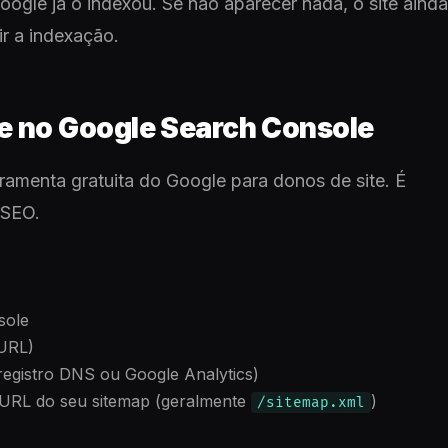
oogle já o indexou. Se não aparecer nada, o site ainda
ir a indexação.
te no Google Search Console
ramenta gratuita do Google para donos de site. É
 SEO.
sole
 URL)
registro DNS ou Google Analytics)
a URL do seu sitemap (geralmente
)
/sitemap.xml