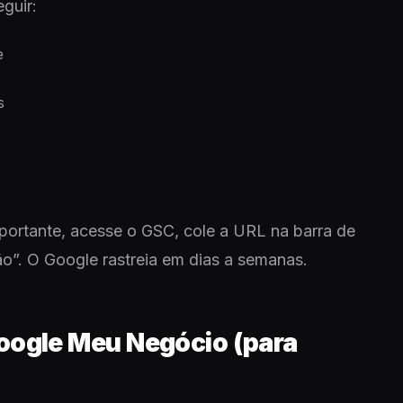
guir:
e
s
s
portante, acesse o GSC, cole a URL na barra de
ão”. O Google rastreia em dias a semanas.
Google Meu Negócio (para