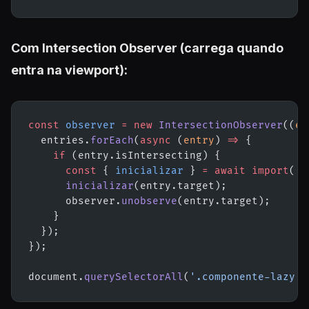
Com Intersection Observer (carrega quando
entra na viewport):
const
 observer
 =
 new
 IntersectionObserver
((
en
  entries.
forEach
(
async
 (
entry
) 
=>
 {
    if
 (entry.isIntersecting) {
      const
 { 
inicializar
 } 
=
 await
 import
(
'.
      inicializar
(entry.target);
      observer.
unobserve
(entry.target);
    }
  });
});
document.
querySelectorAll
(
'.componente-lazy'
)