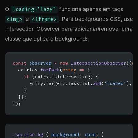
O
funciona apenas em tags
loading="lazy"
e
. Para backgrounds CSS, use
<img>
<iframe>
Intersection Observer para adicionar/remover uma
classe que aplica o background:
const
 observer
 =
 new
 IntersectionObserver
((
en
  entries.
forEach
(
entry
 =>
 {
    if
 (entry.isIntersecting) {
      entry.target.classList.
add
(
'loaded'
);
    }
  });
});
.section-bg
 { 
background
: 
none
; }