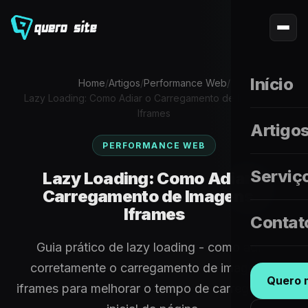
Início
Home
/
Artigos
/
Performance Web
/
Lazy Loading: Como Adiar o Carregamento de Imagens e
Iframes
Artigo
PERFORMANCE WEB
Serviç
Lazy Loading: Como Adiar o
Carregamento de Imagens e
Iframes
Contat
Guia prático de lazy loading - como adiar
corretamente o carregamento de imagens e
Quero m
iframes para melhorar o tempo de carregamento