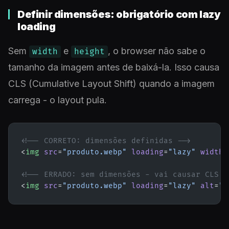
Definir dimensões: obrigatório com lazy
loading
Sem
e
, o browser não sabe o
width
height
tamanho da imagem antes de baixá-la. Isso causa
CLS (Cumulative Layout Shift) quando a imagem
carrega - o layout pula.
<!-- CORRETO: dimensões definidas -->
<
img
 src
=
"produto.webp"
 loading
=
"lazy"
 width
=
<!-- ERRADO: sem dimensões - vai causar CLS -
<
img
 src
=
"produto.webp"
 loading
=
"lazy"
 alt
=
"P