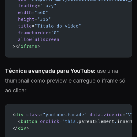
  loading
=
"lazy"
  width
=
"560"
  height
=
"315"
  title
=
"Título do vídeo"
  frameborder
=
"0"
  allowfullscreen
></
iframe
>
Técnica avançada para YouTube:
use uma
thumbnail como preview e carregue o iframe só
ao clicar:
<
div
 class
=
"youtube-facade"
 data-videoid
=
"VID
  <
button
 onclick
=
"
this
.
parentElement
.
innerHT
</
div
>