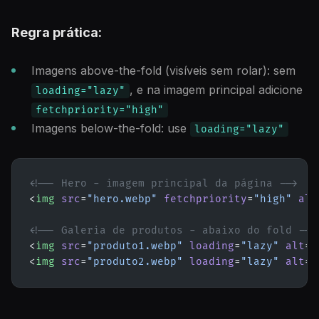
Regra prática:
Imagens above-the-fold (visíveis sem rolar): sem
, e na imagem principal adicione
loading="lazy"
fetchpriority="high"
Imagens below-the-fold: use
loading="lazy"
<!-- Hero - imagem principal da página -->
<
img
 src
=
"hero.webp"
 fetchpriority
=
"high"
 alt
<!-- Galeria de produtos - abaixo do fold -->
<
img
 src
=
"produto1.webp"
 loading
=
"lazy"
 alt
=
"
<
img
 src
=
"produto2.webp"
 loading
=
"lazy"
 alt
=
"