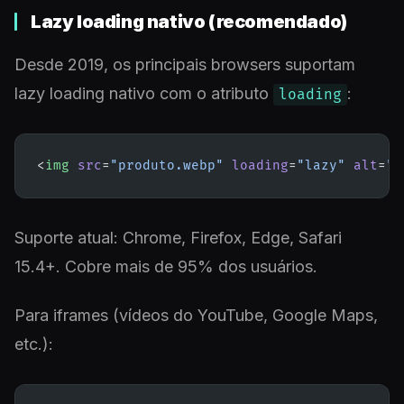
Lazy loading nativo (recomendado)
Desde 2019, os principais browsers suportam
lazy loading nativo com o atributo
:
loading
<
img
 src
=
"produto.webp"
 loading
=
"lazy"
 alt
=
"P
Suporte atual: Chrome, Firefox, Edge, Safari
15.4+. Cobre mais de 95% dos usuários.
Para iframes (vídeos do YouTube, Google Maps,
etc.):