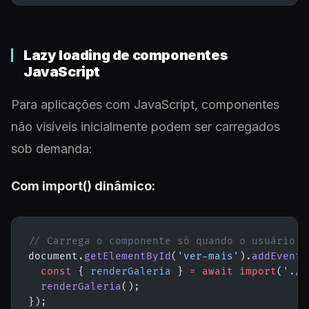
Lazy loading de componentes
JavaScript
Para aplicações com JavaScript, componentes
não visíveis inicialmente podem ser carregados
sob demanda:
Com import() dinâmico:
// Carrega o componente só quando o usuário c
document.
getElementById
(
'ver-mais'
).
addEventL
  const
 { 
renderGaleria
 } 
=
 await
 import
(
'./g
  renderGaleria
();
});