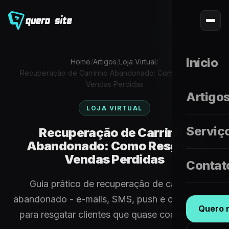
Início
Home
/
Artigos
/
Loja Virtual
/
Recuperação de Carrinho Abandonado: Como Resgatar
Vendas Perdidas
Artigo
LOJA VIRTUAL
Serviç
Recuperação de Carrinho
Abandonado: Como Resgatar
Vendas Perdidas
Contat
Guia prático de recuperação de carrinho
abandonado - e-mails, SMS, push e o que fazer
Quero m
para resgatar clientes que quase compraram.