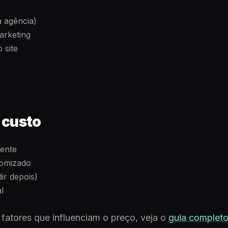
a agência)
arketing
 site
 custo
iente
tomizado
ir depois)
l
fatores que influenciam o preço, veja o
guia complet