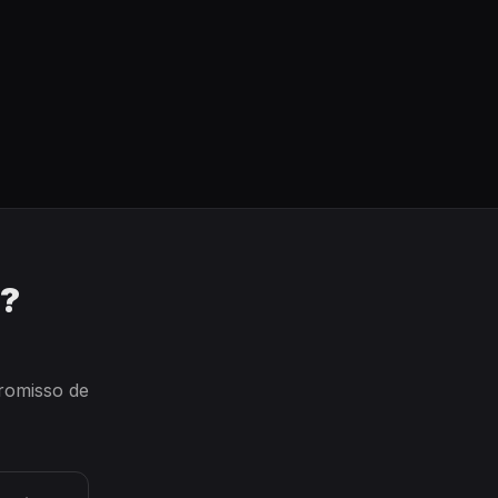
o?
promisso de